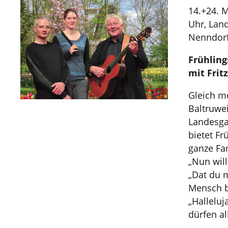
14.+24. M
Uhr, Lan
Nenndor
Frühling
mit Frit
Gleich me
Baltruwei
Landesga
bietet Fr
ganze Fam
„Nun will
„Dat du m
Mensch b
„Hallelu
dürfen al