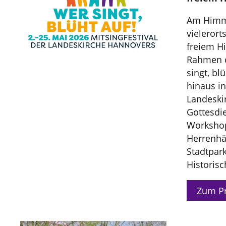
Am Himme
vielerort
freiem H
Rahmen d
singt, bl
hinaus i
Landeski
Gottesdi
Workshop
Herrenhä
Stadtpar
Historis
Zum P