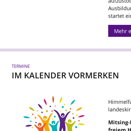
aufzusto
Ausbildun
startet e
Mehr e
TERMINE
IM KALENDER VORMERKEN
Himmelfah
landeski
Mitsing-
freiem 