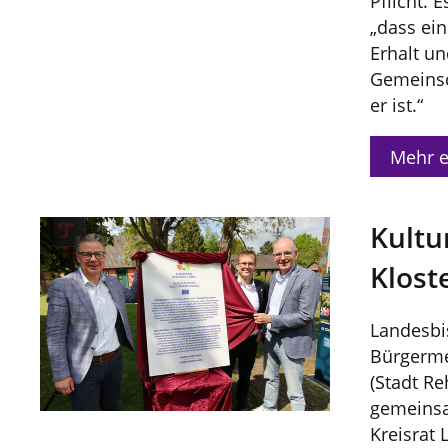
Pflicht. 
„dass ei
Erhalt un
Gemeinsch
er ist.“
Mehr e
Kultu
Klost
Landesbi
Bürgerme
(Stadt R
gemeinsa
Kreisrat