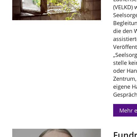
(VELKD) 
Seelsorge
Begleitu
die den 
assistier
Veröffent
„Seelsorg
stelle ke
oder Han
Zentrum, 
eigene H
Gespräch
Mehr e
Fundr