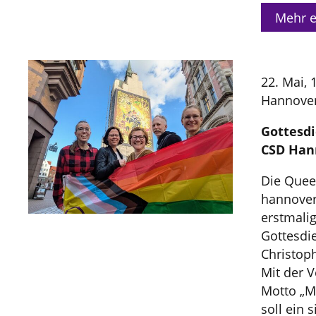
Mehr e
22. Mai, 
Hannove
Gottesd
CSD Han
Die Quee
hannover
erstmali
Gottesdi
Christoph
Mit der 
Motto „M
soll ein 