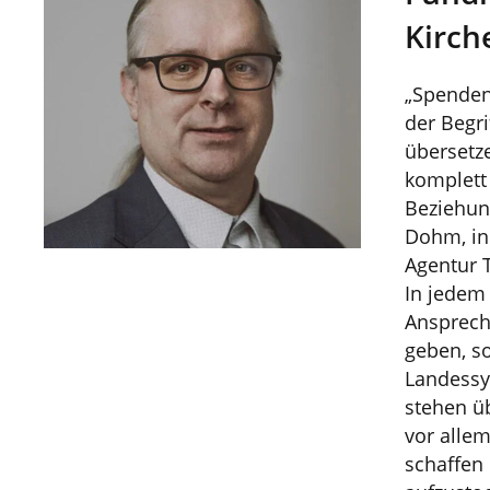
Kirch
„Spenden
der Begri
übersetz
komplett 
Beziehun
Dohm, in
Agentur 
In jedem 
Ansprech
geben, so
Landessy
stehen üb
vor allem
schaffen