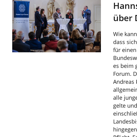
Hanns
über 
Wie kann 
dass sic
für einen
Bundesw
es beim g
Forum. D
Andreas P
allgemein
alle jun
gelte und
einschli
Landesbi
hingegen 