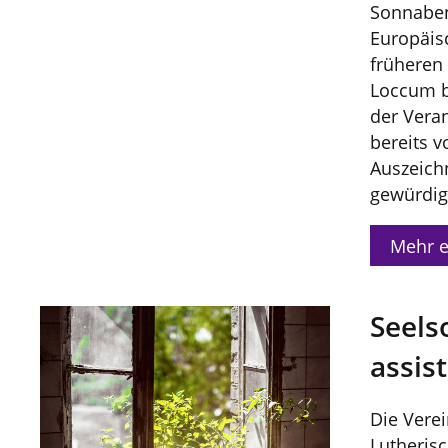
Sonnabend
Europäis
früheren 
Loccum b
der Vera
bereits v
Auszeichn
gewürdig
Mehr e
Seels
assist
Die Verei
Lutheris