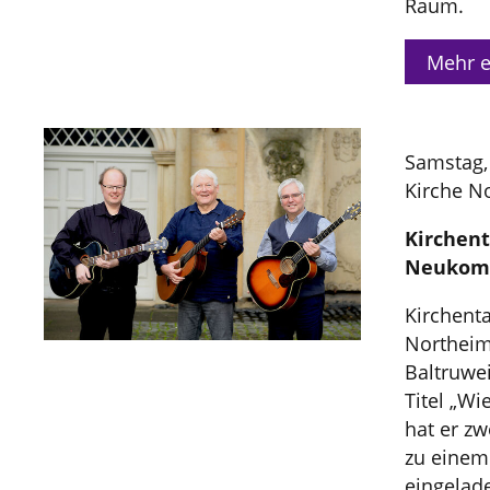
Raum.
Mehr e
Samstag, 
Kirche N
Kirchent
Neukomp
Kirchent
Northeim
Baltruwei
Titel „Wi
hat er z
zu einem
eingelade