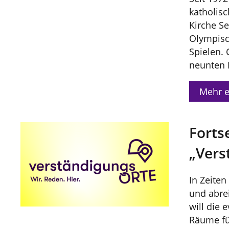
katholis
Kirche Se
Olympisc
Spielen. 
neunten 
Mehr e
Forts
„Vers
In Zeiten
und abre
will die 
Räume fü