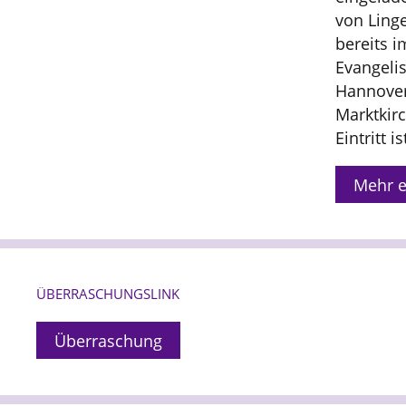
von Ling
bereits i
Evangeli
Hannover 
Marktkirc
Eintritt is
Mehr e
ÜBERRASCHUNGSLINK
Überraschung