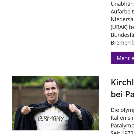
Unabhäng
Aufarbei
Nieders
(URAK) be
Bundeslä
Bremen b
Mehr e
Kirch
bei P
Die olym
Italien s
Paralymp
Seit 197