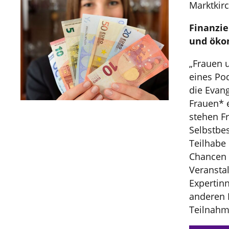
Marktkir
Finanzi
und öko
„Frauen 
eines Po
die Evan
Frauen* 
stehen F
Selbstbe
Teilhabe 
Chancen 
Veranst
Expertin
anderen 
Teilnahm