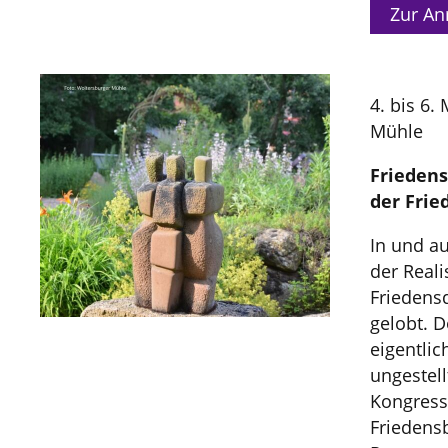
Zur A
4. bis 6.
Mühle
Friedens
der Frie
In und a
der Real
Friedens
gelobt. D
eigentlic
ungestell
Kongress
Friedens