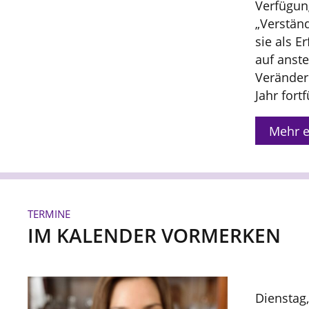
Verfügung
„Verstän
sie als Er
auf anste
Veränder
Jahr fort
Mehr e
TERMINE
IM KALENDER VORMERKEN
Dienstag,