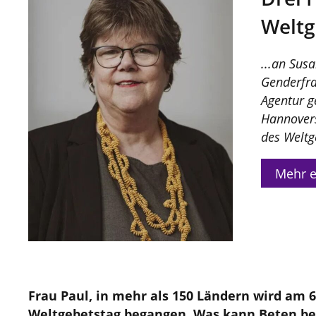
Weltg
...an Sus
Genderfra
Agentur g
Hannovers
des Weltg
Mehr e
Frau Paul, in mehr als 150 Ländern wird am 6
Weltgebetstag begangen. Was kann Beten b