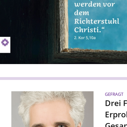
GEFRAGT
Drei 
Erpro
Gesa