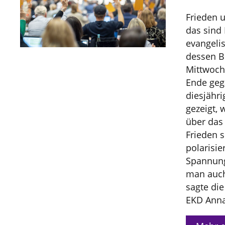
Frieden 
das sind
evangeli
dessen B
Mittwoch
Ende geg
diesjähr
gezeigt, 
über das
Frieden 
polarisie
Spannung
man auch 
sagte di
EKD Anna