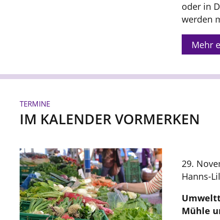
oder in 
werden 
Mehr e
TERMINE
IM KALENDER VORMERKEN
29. Nove
Hanns-Li
Umweltta
Mühle un