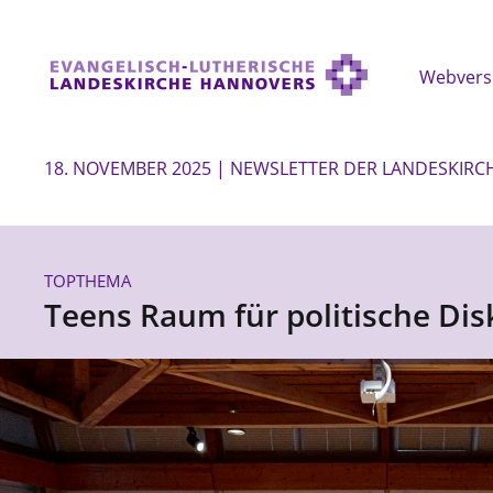
Webvers
18. NOVEMBER 2025 | NEWSLETTER DER LANDESKIR
TOPTHEMA
Teens Raum für politische Di