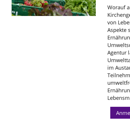
Worauf a
Kircheng
von Lebe
Aspekte s
Ernährun
Umweltsc
Agentur l
Umweltta
im Austa
Teilnehm
umweltfr
Ernährun
Lebensmi
Anme