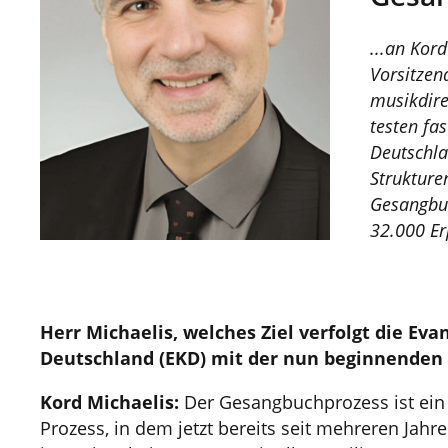
...an Kord
Vorsitzen
musikdire
testen fa
Deutschla
Strukture
Gesangbu
32.000 Er
Herr Michaelis, welches Ziel verfolgt die Eva
Deutschland (EKD) mit der nun beginnenden
Kord Michaelis:
Der Gesangbuchprozess ist ein
Prozess, in dem jetzt bereits seit mehreren Jah