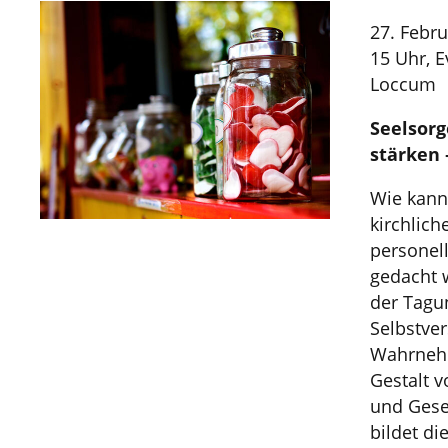
27. Febru
15 Uhr, 
Loccum
Seelsorg
stärken 
Wie kann
kirchlich
personel
gedacht 
der Tagu
Selbstver
Wahrnehm
Gestalt v
und Gese
bildet di