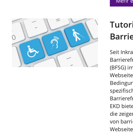
Mehr e
Tutori
Barrie
Seit Inkr
Barrieref
(BFSG) im
Webseite
Bedingun
spezifisc
Barrierefr
EKD biete
die zeige
von barri
Webseite