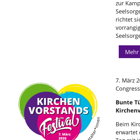
zur Kamp
Seelsorg
richtet si
vorrangi
Seelsorg
Mehr 
7. März 2
Congress
Bunte Tü
Kirchen
Beim Kir
erwartet