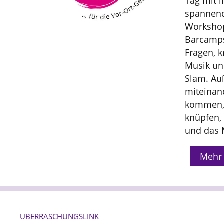
Tag mit i
spannend
Workshop
Barcamps
Fragen, k
Musik un
Slam. Auß
miteinan
kommen, 
knüpfen,
und das 
Mehr 
ÜBERRASCHUNGSLINK